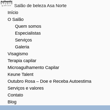
Salão de beleza Asa Norte
Skip
Início
to
O Salão
content
Quem somos
Especialistas
Serviços
Galeria
Visagismo
Terapia capilar
Microagulhamento Capilar
Keune Talent
Outubro Rosa – Doe e Receba Autoestima
Serviços e valores
Contato
Blog