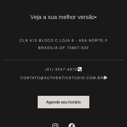
V
e
j
a
a sua melhor versão•
CLN 412 BLOCO C LOJA 6 - ASA NORTE,
BRASÍLIA-DF 70867-530
(61) 3347-4912
CONTATO@AUTHENTICSTUDIO.COM.BR
Agende seu horário